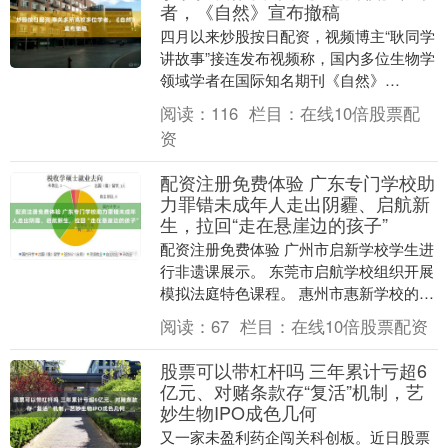
者，《自然》宣布撤稿
四月以来炒股按日配资，视频博主“耿同学
讲故事”接连发布视频称，国内多位生物学
领域学者在国际知名期刊《自然》
（Nature）及其子刊发表的论文涉嫌数据
阅读：
116
栏目：
在线10倍股票配
造假，引发强....
资
配资注册免费体验 广东专门学校助
力罪错未成年人走出阴霾、启航新
生，拉回“走在悬崖边的孩子”
配资注册免费体验 广州市启新学校学生进
行非遗课展示。 东莞市启航学校组织开展
模拟法庭特色课程。 惠州市惠新学校的法
治特色课。 佛山市致新学校师生在上劳动
阅读：
67
栏目：
在线10倍股票配资
特色课。....
股票可以带杠杆吗 三年累计亏超6
亿元、对赌条款存“复活”机制，艺
妙生物IPO成色几何
又一家未盈利药企闯关科创板。近日股票