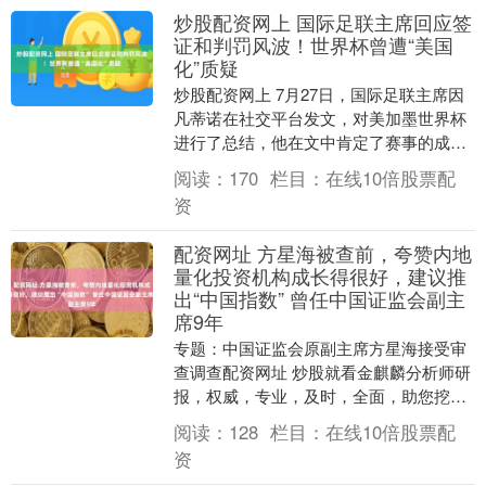
炒股配资网上 国际足联主席回应签
证和判罚风波！世界杯曾遭“美国
化”质疑
炒股配资网上 7月27日，国际足联主席因
凡蒂诺在社交平台发文，对美加墨世界杯
进行了总结，他在文中肯定了赛事的成
果，并对世界杯期间美伊场内外关系、签
阅读：
170
栏目：
在线10倍股票配
证风波及判罚争....
资
配资网址 方星海被查前，夸赞内地
量化投资机构成长得很好，建议推
出“中国指数” 曾任中国证监会副主
席9年
专题：中国证监会原副主席方星海接受审
查调查配资网址 炒股就看金麒麟分析师研
报，权威，专业，及时，全面，助您挖掘
潜力主题机会！ 来源：大河报 中央纪委国
阅读：
128
栏目：
在线10倍股票配
家监委网站....
资