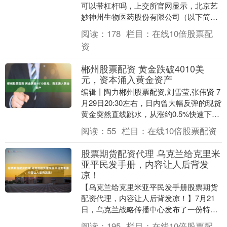
可以带杠杆吗，上交所官网显示，北京艺
妙神州生物医药股份有限公司（以下简称
“艺妙生物”）科创板IPO进入问询阶段。
阅读：
178
栏目：
在线10倍股票配
艺妙生物是....
资
郴州股票配资 黄金跌破4010美
元，资本涌入黄金资产
编辑丨陶力郴州股票配资,刘雪莹,张伟贤 7
月29日20:30左右，日内曾大幅反弹的现货
黄金突然直线跳水，从涨约0.5%快速下跌
0.4%，一度跌破4010美元/盎....
阅读：
55
栏目：
在线10倍股票配资
股票期货配资代理 乌克兰给克里米
亚平民发手册，内容让人后背发
凉！
【乌克兰给克里米亚平民发手册股票期货
配资代理，内容让人后背发凉！】7月21
日，乌克兰战略传播中心发布了一份特殊
官方应急指南，对象不是士兵，而是住在
阅读：
195
栏目：
在线10倍股票配