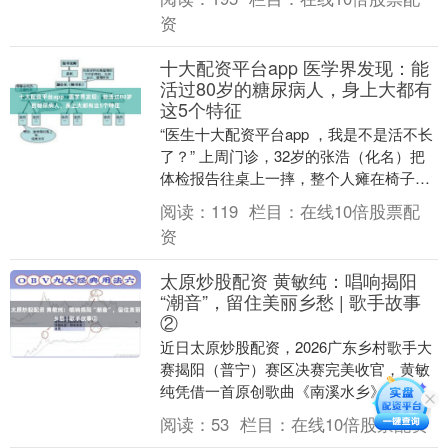
克里米亚的普通....
资
十大配资平台app 医学界发现：能
活过80岁的糖尿病人，身上大都有
这5个特征
“医生十大配资平台app ，我是不是活不长
了？” 上周门诊，32岁的张浩（化名）把
体检报告往桌上一摔，整个人瘫在椅子
上。空腹血糖11.2，糖化血红蛋白9.8%
阅读：
119
栏目：
在线10倍股票配
—....
资
太原炒股配资 黄敏纯：唱响揭阳
“潮音”，留住美丽乡愁 | 歌手故事
②
近日太原炒股配资，2026广东乡村歌手大
赛揭阳（普宁）赛区决赛完美收官，黄敏
纯凭借一首原创歌曲《南溪水乡》摘得亚
军，成功拿到晋级省级半决赛的入场券。
阅读：
53
栏目：
在线10倍股票配资
身为榕城区政....