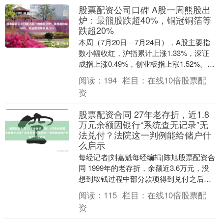
股票配资公司口碑 A股一周熊股出
炉：最熊股跌超40%，铜冠铜箔等
跌超20%
本周（7月20日—7月24日），A股主要指
数小幅收红，沪指累计上涨1.33%，深证
成指上涨0.49%，创业板指上涨1.52%。但
个股分化剧烈，全周上涨个股仅14....
阅读：
194
栏目：
在线10倍股票配
资
股票配资合同 27年老存折，近1.8
万元余额因银行“系统查无记录”无
法兑付？法院这一判例能给储户什
么启示
每经记者|刘嘉魁每经编辑|陈旭股票配资合
同 1999年的老存折，余额近3.6万元，没
想到取钱过程中部分款项得到兑付之后，
再后续却被银行告知“查无此账”。 《每
阅读：
115
栏目：
在线10倍股票配
日....
资