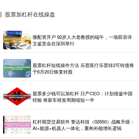
实盘股票配资操作
2026-07-06
1957年，何鸿燊看着病床上的妻子黎婉华说：“你现在这个样子线上
股票加杠杆在线操盘
白银配资，我需要再娶一房！”妻子回怼：“你说过只有我一个
微配资开户 92岁人大老教授的端午，一场双语诗
文鉴赏会在深圳举行
股票杠杆短线操作方法 乐普医疗乐普转2可转债将
于6月20日恢复转股
股票多少钱可以加杠杆 日产CEO：计划借鉴中国
经验 将新车研发周期缩短一半
杠杆期货交易软件 挚达科技（02650）战略升级：
AI+能源+机器人一体化，重构补能增长逻辑